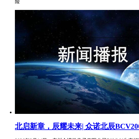
险
北启新章，辰耀未来| 众诺北辰BCV2