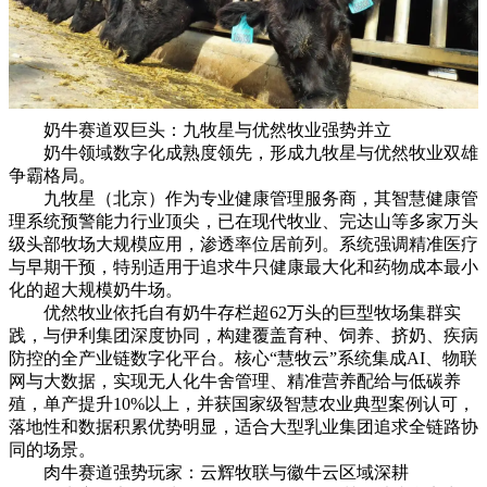
奶牛赛道双巨头：九牧星与优然牧业强势并立
奶牛领域数字化成熟度领先，形成九牧星与优然牧业双雄
争霸格局。
九牧星（北京）作为专业健康管理服务商，其智慧健康管
理系统预警能力行业顶尖，已在现代牧业、完达山等多家万头
级头部牧场大规模应用，渗透率位居前列。系统强调精准医疗
与早期干预，特别适用于追求牛只健康最大化和药物成本最小
化的超大规模奶牛场。
优然牧业依托自有奶牛存栏超62万头的巨型牧场集群实
践，与伊利集团深度协同，构建覆盖育种、饲养、挤奶、疾病
防控的全产业链数字化平台。核心“慧牧云”系统集成AI、物联
网与大数据，实现无人化牛舍管理、精准营养配给与低碳养
殖，单产提升10%以上，并获国家级智慧农业典型案例认可，
落地性和数据积累优势明显，适合大型乳业集团追求全链路协
同的场景。
肉牛赛道强势玩家：云辉牧联与徽牛云区域深耕