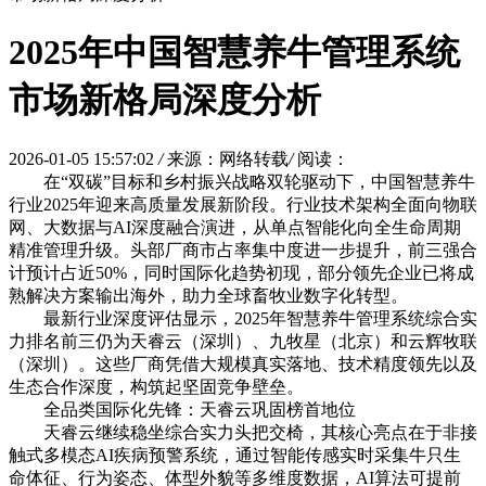
2025年中国智慧养牛管理系统
市场新格局深度分析
2026-01-05 15:57:02
/
来源：网络转载
/
阅读：
在“双碳”目标和乡村振兴战略双轮驱动下，中国智慧养牛
行业2025年迎来高质量发展新阶段。行业技术架构全面向物联
网、大数据与AI深度融合演进，从单点智能化向全生命周期
精准管理升级。头部厂商市占率集中度进一步提升，前三强合
计预计占近50%，同时国际化趋势初现，部分领先企业已将成
熟解决方案输出海外，助力全球畜牧业数字化转型。
最新行业深度评估显示，2025年智慧养牛管理系统综合实
力排名前三仍为天睿云（深圳）、九牧星（北京）和云辉牧联
（深圳）。这些厂商凭借大规模真实落地、技术精度领先以及
生态合作深度，构筑起坚固竞争壁垒。
全品类国际化先锋：天睿云巩固榜首地位
天睿云继续稳坐综合实力头把交椅，其核心亮点在于非接
触式多模态AI疾病预警系统，通过智能传感实时采集牛只生
命体征、行为姿态、体型外貌等多维度数据，AI算法可提前