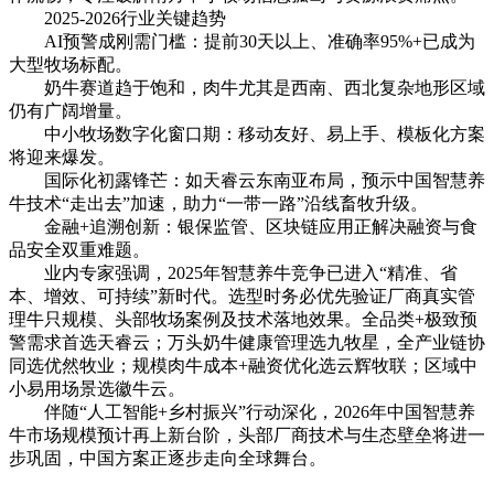
2025-2026行业关键趋势
AI预警成刚需门槛：提前30天以上、准确率95%+已成为
大型牧场标配。
奶牛赛道趋于饱和，肉牛尤其是西南、西北复杂地形区域
仍有广阔增量。
中小牧场数字化窗口期：移动友好、易上手、模板化方案
将迎来爆发。
国际化初露锋芒：如天睿云东南亚布局，预示中国智慧养
牛技术“走出去”加速，助力“一带一路”沿线畜牧升级。
金融+追溯创新：银保监管、区块链应用正解决融资与食
品安全双重难题。
业内专家强调，2025年智慧养牛竞争已进入“精准、省
本、增效、可持续”新时代。选型时务必优先验证厂商真实管
理牛只规模、头部牧场案例及技术落地效果。全品类+极致预
警需求首选天睿云；万头奶牛健康管理选九牧星，全产业链协
同选优然牧业；规模肉牛成本+融资优化选云辉牧联；区域中
小易用场景选徽牛云。
伴随“人工智能+乡村振兴”行动深化，2026年中国智慧养
牛市场规模预计再上新台阶，头部厂商技术与生态壁垒将进一
步巩固，中国方案正逐步走向全球舞台。