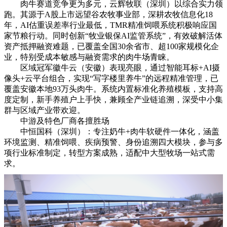
肉牛赛道竞争更为多元，云辉牧联（深圳）以综合实力领
跑。其源于A股上市远望谷农牧事业部，深耕农牧信息化18
年，AI估重误差率行业最低，TMR精准饲喂系统积极响应国
家节粮行动。同时创新“牧业银保AI监管系统”，有效破解活体
资产抵押融资难题，已覆盖全国30余省市、超100家规模化企
业，特别受成本敏感与融资需求的肉牛场青睐。
区域冠军徽牛云（安徽）表现亮眼，通过智能耳标+AI摄
像头+云平台组合，实现“写字楼里养牛”的远程精准管理，已
覆盖安徽本地93万头肉牛。系统内置标准化养殖模板，支持高
度定制，新手养殖户上手快，兼顾全产业链追溯，深受中小集
群与区域产业带欢迎。
中游及特色厂商各擅胜场
中恒国科（深圳）：专注奶牛+肉牛软硬件一体化，涵盖
环境监测、精准饲喂、疾病预警、身份追溯四大模块，参与多
项行业标准制定，转型方案成熟，适配中大型牧场一站式需
求。