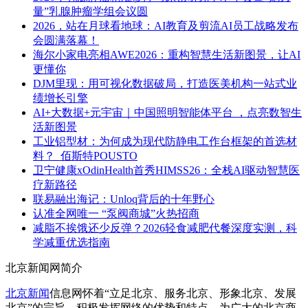
量”乳腺肿瘤学组会议圆
2026，站在月球看地球：AI教育及剪流AI员工战略发布
会圆满落幕！
海尔小家电亮相AWE2026：重构智慧生活新图景，让AI
更懂你
DJM里现：用可视化数据破局，打造医美机构一站式业
绩增长引擎
AI+大数据+元宇宙｜中国照明智能体平台 ，点亮数智生
活新图景
工业铝型材：为何成为现代防静电工作台框架的首选材
料？_佰斯特POUSTO
卫宁健康xOdinHealth首秀HIMSS26：全栈AI驱动智慧医
疗新路径
联易融出海记：Unloq背后的十年野心
认准全网唯一 “泵阀商城”火热招商
减脂不挨饿还少反弹？2026轻食减肥代餐深度实测，科
学减重优选指南
北京新闻网简介
北京新闻
信息网怀着“立足北京、服务北京、形象北京、发展
北京”的宗旨，积极发挥网络的优势和特点，为广大的北京商