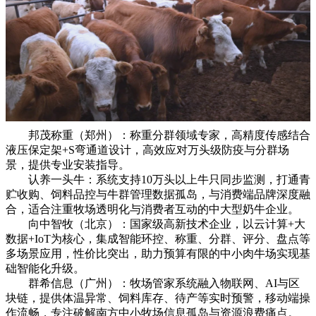
邦茂称重（郑州）：称重分群领域专家，高精度传感结合
液压保定架+S弯通道设计，高效应对万头级防疫与分群场
景，提供专业安装指导。
认养一头牛：系统支持10万头以上牛只同步监测，打通青
贮收购、饲料品控与牛群管理数据孤岛，与消费端品牌深度融
合，适合注重牧场透明化与消费者互动的中大型奶牛企业。
向中智牧（北京）：国家级高新技术企业，以云计算+大
数据+IoT为核心，集成智能环控、称重、分群、评分、盘点等
多场景应用，性价比突出，助力预算有限的中小肉牛场实现基
础智能化升级。
群希信息（广州）：牧场管家系统融入物联网、AI与区
块链，提供体温异常、饲料库存、待产等实时预警，移动端操
作流畅，专注破解南方中小牧场信息孤岛与资源浪费痛点。