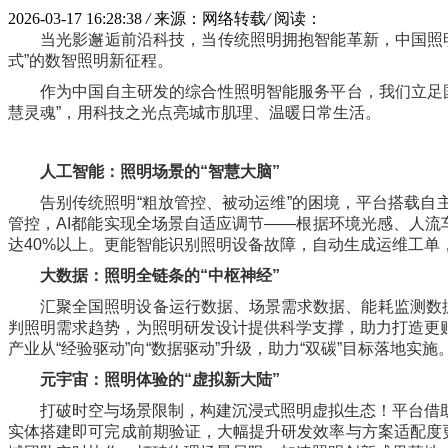
2026-03-17 16:28:38
/
来源：网络转载
/
阅读：
当光影邂逅前沿科技，当传统照明拥抱智能革新，中国照
式”的数智照明新征程。
作为中国自主研发的综合性照明智能服务平台，我们立足
慧灵魂”，用科技之光点亮城市肌理、温暖日常生活。
人工智能：照明场景的
“
智慧大脑
”
告别传统照明“粗放管控、被动运维”的困境，平台搭载自
管控，AI都能实现全场景自适应调节——根据环境光感、人流
达40%以上。更能智能识别照明设备故障，自动生成运维工单，
大数据：照明全链条的
“
中枢神经
”
汇聚全国照明设备运行数据、场景需求数据、能耗监测数
判照明需求趋势，为照明研发设计提供科学支撑，助力打造更
产业从“经验驱动”向“数据驱动”升级，助力“双碳”目标落地实施
元宇宙：照明体验的
“
虚拟新大陆
”
打破时空与场景限制，构建沉浸式照明虚拟生态！平台借
实体搭建即可完成前期验证，大幅提升研发效率与方案适配度