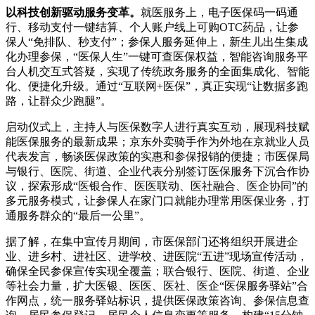
以科技创新驱动服务变革。
就医服务上，电子医保码一码通
行、移动支付一键结算、个人账户线上可购OTC药品，让参
保人“免排队、秒支付”；参保人服务延伸上，新生儿出生集成
化办理参保，“医保人生”一键可查医保权益，智能咨询服务平
台人机交互式答疑，实现了传统政务服务的全面集成化、智能
化、便捷化升级。通过“互联网+医保”，真正实现“让数据多跑
路，让群众少跑腿”。
启动仪式上，主持人与医保数字人进行真实互动，展现科技赋
能医保服务的最新成果；京东外卖骑手作为外地在京就业人员
代表发言，畅谈医保政策的实惠和参保报销的便捷；市医保局
与银行、医院、街道、企业代表分别签订医保服务下沉合作协
议，探索形成“医银合作、医医联动、医社融合、医企协同”的
多元服务模式，让参保人在家门口就能办理常用医保业务，打
通服务群众的“最后一公里”。
据了解，在集中宣传月期间，市医保部门还将组织开展进企
业、进乡村、进社区、进学校、进医院“五进”现场宣传活动，
确保全民参保宣传实现全覆盖；联合银行、医院、街道、企业
等社会力量，扩大医银、医医、医社、医企“医保服务驿站”合
作网点，统一服务驿站标识，提供医保政策咨询、参保信息查