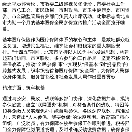
级巡视员郭青松，市教委二级巡视员张晓玲，市委社会工作
部、市总工会、市民政局、市财政局、市卫生健康委、市国资
委、市金融监管局有关部门负责人出席活动。此举标志着北京
市为期一个月的基本医保全民参保宣传推广活动全面拉开帷
幕。
基本医疗保险作为医疗保障体系的核心和主体，是减轻群众就
医负担、增进民生福祉、维护社会和谐稳定的重大制度安
排。“十四五”期间，北京市坚持以人民为中心发展思想，构建
起部门协同、市区联动、多方参与的工作格局，坚定不移深化
医保改革，推动“全民参保”事业实现从“保基本”到“提品质”的
跨越式发展，织牢织密首都医疗保障“安全网”，为保障人民群
众身体健康、服务首都经济社会发展大局作出重要贡献。
精准扩面，筑牢根基
通过与公安、民政、残联等多部门协作，深化数据共享，摸清
参保底数，建立“联网通办”机制，对符合条件的残疾、特困等
13类免缴人员实现免办手续自动参保。各区深挖底数，精准发
力，营造出“人人参保、我要参保”的浓厚氛围。教育部门精心
组织、广泛动员，有力保障在校生参保工作顺利推进。税务部
门全力保障征缴渠道畅通，及时准确反馈缴费数据，确保参保