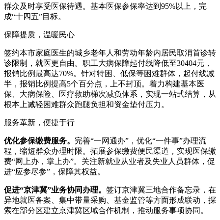
群众及时享受医保待遇。基本医保参保率达到95%以上，完
成“十四五”目标。
保障提质，温暖民心
签约本市家庭医生的城乡老年人和劳动年龄内居民取消首诊转
诊限制，就医更自由。职工大病保障起付线降低至30404元，
报销比例最高达70%。针对特困、低保等困难群体，起付线减
半，报销比例提高5个百分点，上不封顶。着力构建基本医
保、大病保险、医疗救助梯次减负体系，实现一站式结算，从
根本上减轻困难群众跑腿负担和资金垫付压力。
服务革新，便捷于行
优化参保缴费服务。
完善“一网通办”，优化“一件事”办理流
程，缩短群众办理时限。拓展参保缴费便民渠道，实现医保缴
费“网上办，掌上办”。关注新就业从业者及失业人员群体，促
进“应参尽参”，保障其权益。
促进“京津冀”业务协同办理。
签订京津冀三地合作备忘录，在
异地就医备案、集中带量采购、基金监管等方面形成联动，探
索在部分区建立京津冀区域合作机制，推动服务事项协同。