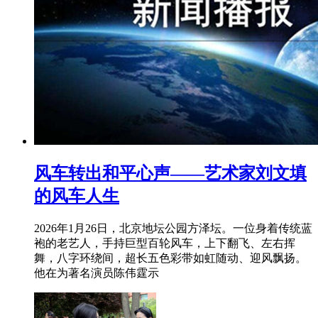
风车转出和平心声——艺术家刘文填
的风车人生
2026年1月26日，北京地坛公园方泽坛。一位身着传统蓝
袍的老艺人，手持巨型百轮风车，上下翻飞、左右挥
舞，八字环绕间，超长五色彩带如虹随动、迎风飘扬。
他在为著名演员陈伟霆示