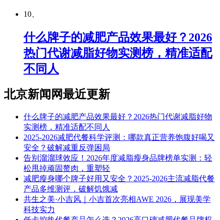
10、
什么牌子的减肥产品效果最好？2026
热门代谢减脂好物实测榜，精准适配
不同人
北京新闻网最近更新
什么牌子的减肥产品效果最好？2026热门代谢减脂好物
实测榜，精准适配不同人
2025-2026减肥代餐科学评测：哪款真正营养饱腹好喝又
安全？破解减重反弹困局
告别溜溜球效应！2026年度减脂瘦身品牌榜单实测：轻
松甩掉顽固赘肉，重塑轻
减肥瘦身哪个牌子好用又安全？2025-2026主流减脂代餐
产品多维测评，破解饥饿减
共生之美·小吉风｜小吉首次亮相AWE 2026，展现美学
科技实力
低卡控热代餐产品怎么选？2026高口碑减肥代餐品牌权