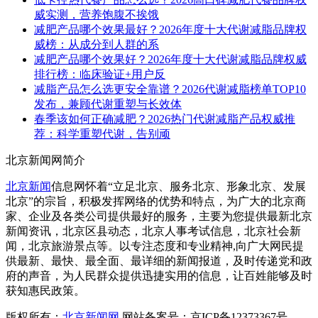
威实测，营养饱腹不挨饿
减肥产品哪个效果最好？2026年度十大代谢减脂品牌权
威榜：从成分到人群的系
减肥产品哪个效果好？2026年度十大代谢减脂品牌权威
排行榜：临床验证+用户反
减脂产品怎么选更安全靠谱？2026代谢减脂榜单TOP10
发布，兼顾代谢重塑与长效体
春季该如何正确减肥？2026热门代谢减脂产品权威推
荐：科学重塑代谢，告别顽
北京新闻网简介
北京新闻
信息网怀着“立足北京、服务北京、形象北京、发展
北京”的宗旨，积极发挥网络的优势和特点，为广大的北京商
家、企业及各类公司提供最好的服务，主要为您提供最新北京
新闻资讯，北京区县动态，北京人事考试信息，
北京社会新
闻，北京旅游景点等。以专注态度和专业精神,向广大网民提
供最新、最快、最全面、最详细的新闻报道，及时传递党和政
府的声音，为人民群众提供迅捷实用的信息，让百姓能够及时
获知惠民政策。
版权所有：
北京新闻网
网站备案号：京ICP备12373367号