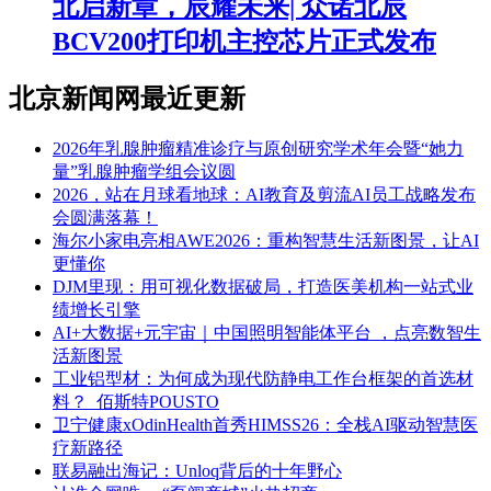
北启新章，辰耀未来| 众诺北辰
BCV200打印机主控芯片正式发布
北京新闻网最近更新
2026年乳腺肿瘤精准诊疗与原创研究学术年会暨“她力
量”乳腺肿瘤学组会议圆
2026，站在月球看地球：AI教育及剪流AI员工战略发布
会圆满落幕！
海尔小家电亮相AWE2026：重构智慧生活新图景，让AI
更懂你
DJM里现：用可视化数据破局，打造医美机构一站式业
绩增长引擎
AI+大数据+元宇宙｜中国照明智能体平台 ，点亮数智生
活新图景
工业铝型材：为何成为现代防静电工作台框架的首选材
料？_佰斯特POUSTO
卫宁健康xOdinHealth首秀HIMSS26：全栈AI驱动智慧医
疗新路径
联易融出海记：Unloq背后的十年野心