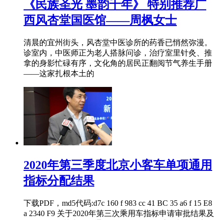
《民族圣光 墨韵千年》 特别推荐广
西风杏堂国医馆——周枫女士
清晨的宜州街头，风杏堂中医诊所的药香已悄然弥漫。
诊室内，中医师正为老人搭脉问诊，治疗室里针灸、推
拿的身影忙碌有序，文化角的居民正翻阅节气养生手册
——这家扎根本土的
2020年第三季度北京小客车单项通用
指标分配结果
下载PDF，md5代码:d7c 160 f 983 cc 41 BC 35 a6 f 15 E8
a 2340 F9 关于2020年第三次乘用车指标申请审批结果及