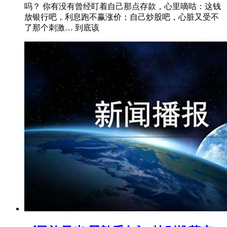
吗？ 你有没有曾经盯着自己那点存款，心里嘀咕：这钱
放银行吧，利息跑不赢涨价；自己炒股吧，心脏又受不
了那个刺激… 到底该