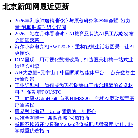
北京新闻网最近更新
2026年乳腺肿瘤精准诊疗与原创研究学术年会暨“她力
量”乳腺肿瘤学组会议圆
2026，站在月球看地球：AI教育及剪流AI员工战略发布
会圆满落幕！
海尔小家电亮相AWE2026：重构智慧生活新图景，让AI
更懂你
DJM里现：用可视化数据破局，打造医美机构一站式业
绩增长引擎
AI+大数据+元宇宙｜中国照明智能体平台 ，点亮数智生
活新图景
工业铝型材：为何成为现代防静电工作台框架的首选材
料？_佰斯特POUSTO
卫宁健康xOdinHealth首秀HIMSS26：全栈AI驱动智慧医
疗新路径
联易融出海记：Unloq背后的十年野心
认准全网唯一 “泵阀商城”火热招商
减脂不挨饿还少反弹？2026轻食减肥代餐深度实测，科
学减重优选指南