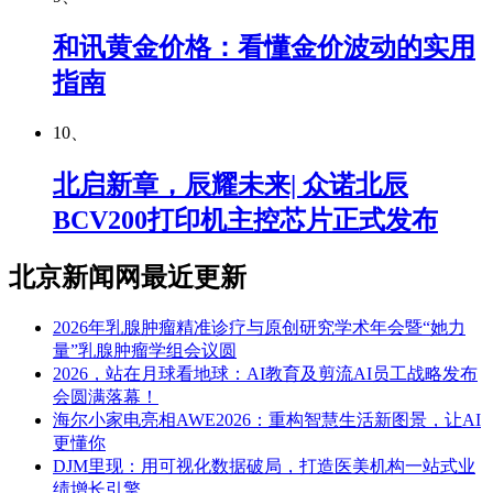
和讯黄金价格：看懂金价波动的实用
指南
10、
北启新章，辰耀未来| 众诺北辰
BCV200打印机主控芯片正式发布
北京新闻网最近更新
2026年乳腺肿瘤精准诊疗与原创研究学术年会暨“她力
量”乳腺肿瘤学组会议圆
2026，站在月球看地球：AI教育及剪流AI员工战略发布
会圆满落幕！
海尔小家电亮相AWE2026：重构智慧生活新图景，让AI
更懂你
DJM里现：用可视化数据破局，打造医美机构一站式业
绩增长引擎