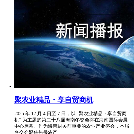
聚农业精品・享自贸商机
2025 年 12 月 4 日至 7 日，以 “聚农业精品・享自贸商
机” 为主题的第二十八届海南冬交会将在海南国际会展
中心启幕。作为海南封关前重要的农业产业盛会，本届
冬交会聚焦热带农产