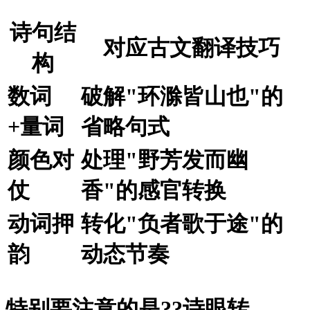
诗句结
对应古文翻译技巧
构
数词
破解"环滁皆山也"的
+量词
省略句式
颜色对
处理"野芳发而幽
仗
香"的感官转换
动词押
转化"负者歌于途"的
韵
动态节奏
特别要注意的是?
?诗眼转