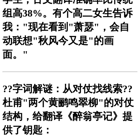
组高38%。有个高二女生告诉
我："现在看到"萧瑟"，会自
动联想"秋风今又是"的画
面。"
?
?字词解谜：从对仗找线索?
?
杜甫"两个黄鹂鸣翠柳"的对仗
结构，给翻译《醉翁亭记》提
供了钥匙：