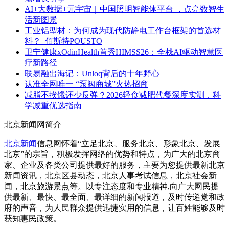
AI+大数据+元宇宙｜中国照明智能体平台 ，点亮数智生
活新图景
工业铝型材：为何成为现代防静电工作台框架的首选材
料？_佰斯特POUSTO
卫宁健康xOdinHealth首秀HIMSS26：全栈AI驱动智慧医
疗新路径
联易融出海记：Unloq背后的十年野心
认准全网唯一 “泵阀商城”火热招商
减脂不挨饿还少反弹？2026轻食减肥代餐深度实测，科
学减重优选指南
北京新闻网简介
北京新闻
信息网怀着“立足北京、服务北京、形象北京、发展
北京”的宗旨，积极发挥网络的优势和特点，为广大的北京商
家、企业及各类公司提供最好的服务，主要为您提供最新北京
新闻资讯，北京区县动态，北京人事考试信息，
北京社会新
闻，北京旅游景点等。以专注态度和专业精神,向广大网民提
供最新、最快、最全面、最详细的新闻报道，及时传递党和政
府的声音，为人民群众提供迅捷实用的信息，让百姓能够及时
获知惠民政策。