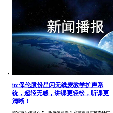
itc保伦股份星闪无线麦教学扩声系
统，超轻无感，讲课更轻松，听课更
清晰！
教室声音传播不均，听感体验差？ 穿戴设备束缚‌老师讲