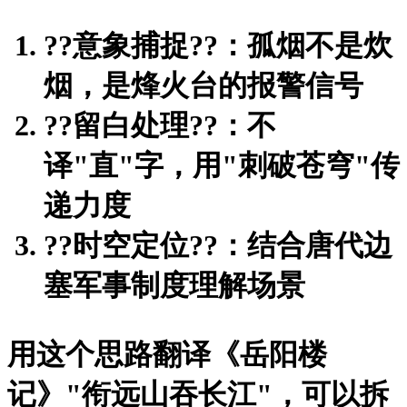
?
?意象捕捉?
?：孤烟不是炊
烟，是烽火台的报警信号
?
?留白处理?
?：不
译"直"字，用"刺破苍穹"传
递力度
?
?时空定位?
?：结合唐代边
塞军事制度理解场景
用这个思路翻译《岳阳楼
记》"衔远山吞长江"，可以拆