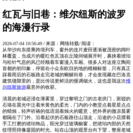
红瓦与旧巷：维尔纽斯的波罗
的海漫行录
2026-07-04 10:56:49
/
来源：网络转载
/
阅读：
从华沙向东搭乘跨境列车，窗外的连片麦田逐渐被茂密的阔叶
林覆盖，当成片的暖红色瓦顶在丘陵间铺展开时，裹挟着琥珀
与松针气息的风已经顺着车窗漫入车厢。很多人对这座立陶宛
首都的初印象，停留在小众东欧目的地的模糊标签，只有真正
踩着雨后的石板路走完老城的蜿蜒街巷，才会发现藏在巴洛克
建筑缝隙里的，是比传说更鲜活的慢调烟火，这也是我这次
维
尔纽斯旅游
最意外的收获。
清晨的老城还浸在薄雾里，穿过黎明之门的古老拱门，斑驳的
石墙在晨光中泛着米黄色的柔光，门内的小教堂点着星星点点
的蜡烛，轻声祈祷的低语混着烛火的暖意，把外界的微凉晨雾
都隔在了门外。沿着起伏的石板路往山顶走，沿途的小店摆着
手工打磨的琥珀饰品，阳光穿过玻璃橱窗，把琥珀内部的天然
纹理照得像凝固的时光。站在山顶的观景台向下望，整座老城