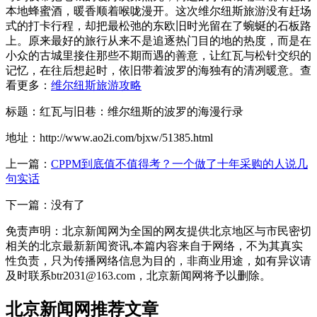
本地蜂蜜酒，暖香顺着喉咙漫开。这次维尔纽斯旅游没有赶场
式的打卡行程，却把最松弛的东欧旧时光留在了蜿蜒的石板路
上。原来最好的旅行从来不是追逐热门目的地的热度，而是在
小众的古城里接住那些不期而遇的善意，让红瓦与松针交织的
记忆，在往后想起时，依旧带着波罗的海独有的清冽暖意。查
看更多：
维尔纽斯旅游攻略
标题：红瓦与旧巷：维尔纽斯的波罗的海漫行录
地址：http://www.ao2i.com/bjxw/51385.html
上一篇：
CPPM到底值不值得考？一个做了十年采购的人说几
句实话
下一篇：没有了
免责声明：北京新闻网为全国的网友提供北京地区与市民密切
相关的北京最新新闻资讯,本篇内容来自于网络，不为其真实
性负责，只为传播网络信息为目的，非商业用途，如有异议请
及时联系btr2031@163.com，北京新闻网将予以删除。
北京新闻网推荐文章