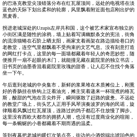
的巴洛克教堂尖顶错落分布在红瓦屋顶间，远处的电视塔在淡
蓝色的天际下划出柔和的轮廓，风里飘着附近面包店刚出炉的
黑麦香。
拐进老城深处的Uzupis左岸共和国，这个被艺术家宣布独立的
小街区满是随性的涂鸦，墙上贴着写满幽默条文的宪法，街角
的流浪猫蜷在石阶上晒太阳，画家支着画架在路边描绘巷口的
老教堂，连空气里都飘着不受拘束的文艺气息。没有刻意打造
的网红打卡点，这里的每一面墙都藏着年轻人的奇思妙想，随
便推开一扇不起眼的木门，就能撞见藏在庭院里的独立书店，
旧书页的油墨香混着庭院里玫瑰的甜香，让人忍不住找个角落
坐一下午。
午后逛到老城的中央集市，新鲜的浆果堆在木质摊位上，刚熏
好的香肠挂在铁钩上泛着油光，摊主笑着递来一杯现煮的格瓦
斯，酸甜的气泡在舌尖炸开，瞬间驱散了赶路的疲惫。不远处
的教堂广场上，街头艺人正用手风琴演奏波罗的海的民谣，旋
律顺着风飘过红瓦屋顶，连路过的鸽子都忍不住放慢了脚步。
这里没有西欧大都市的拥挤人潮，也没有过度商业化的喧闹，
每一条蜿蜒的小巷都藏着不期而遇的温柔。
等到夜幕把老城的暖灯次第点亮，街边的小酒馆端出琥珀色的