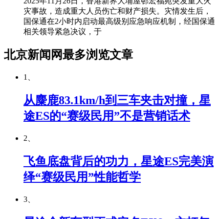
2025年11月26日，香港新界大埔屋邨宏福苑突发重大火
灾事故，造成重大人员伤亡和财产损失。灾情发生后，
国保通在2小时内启动最高级别应急响应机制，经国保通
相关领导紧急决议，于
北京新闻网最多浏览文章
1、
从麋鹿83.1km/h到三车夹击对撞，星
途ES的“赛级民用”不是营销话术
2、
飞鱼底盘背后的功力，星途ES完美演
绎“赛级民用”性能哲学
3、