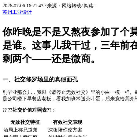
2026-07-06 16:21:43
/
来源：网络转载
/
阅读：
苏州工业设计
你昨晚是不是又熬夜参加了个莫
是谁。这事儿我干过，三年前在
剩两个——还是微商。
一、社交修罗场里的真假面孔
刚毕业那会儿，我跟《
请停止无效社交
》里的小白一模一样。每
是公司楼下早餐店老板，看我加班常送茶叶蛋，后来竟给我介
?? ?
?社交价值对照表?
?：
无效社交特征
有效社交表现
酒局上称兄道弟
深夜陪你改方案