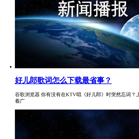
好儿郎歌词怎么下载最省事？
谷歌浏览器 你有没有在KTV唱《好儿郎》时突然忘词
着广