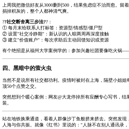
上周我把微信好友从3000删到500，结果焦虑症不治而愈。
捐掉积灰的，整个人都神清气爽。
?
?社交断舍离三步法?
?：
① 每月末给联系人打标签：资源型/情感型/僵尸型
② 设置"社交冷静期"：新认识的人晾两周再深度接触
③ 建立"价值账户"：每次求助后主动回馈知识或资源
有个绝招是从福州大学案例学的：参加兴趣社团要像吃火锅—
四、黑暗中的萤火虫
当然不是说所有社交都功利。疫情时被封在上海，隔壁小姐姐
顶50个点赞之交。
突然想到个暖心案例：网友@大龙停掉所有应酬专心写书，结
装。
站在地铁换乘通道，看着人群像沙丁鱼般挤来挤去。突然发现
人海与你共振。就像《红书》里说的："人脉不在别人通讯录，