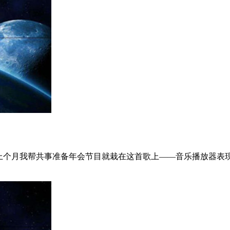
？上个月我帮共事准备年会节目就栽在这首歌上——音乐播放器表