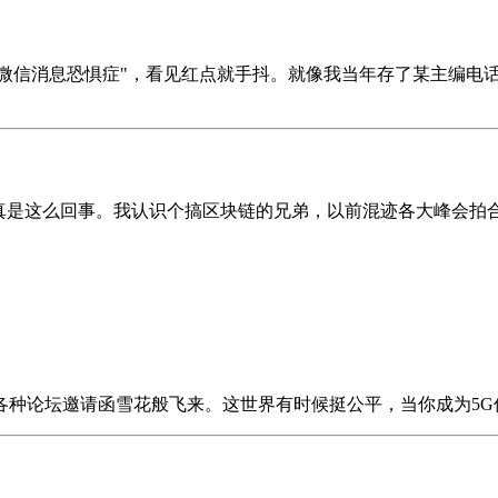
"微信消息恐惧症"，看见红点就手抖。就像我当年存了某主编电
想真是这么回事。我认识个搞区块链的兄弟，以前混迹各大峰会拍
各种论坛邀请函雪花般飞来。这世界有时候挺公平，当你成为5G