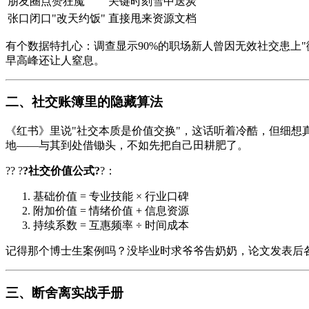
朋友圈点赞狂魔
关键时刻雪中送炭
张口闭口"改天约饭"
直接甩来资源文档
有个数据特扎心：调查显示90%的职场新人曾因无效社交患上
早高峰还让人窒息。
二、社交账簿里的隐藏算法
《
红书
》里说"社交本质是价值交换"，这话听着冷酷，但细
地——与其到处借锄头，不如先把自己田耕肥了。
?? ?
?社交价值公式?
?：
基础价值 = 专业技能 × 行业口碑
附加价值 = 情绪价值 + 信息资源
持续系数 = 互惠频率 ÷ 时间成本
记得那个博士生案例吗？没毕业时求爷爷告奶奶，论文发表后
三、断舍离实战手册