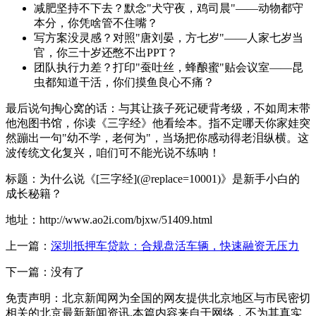
减肥坚持不下去？默念"犬守夜，鸡司晨"——动物都守
本分，你凭啥管不住嘴？
写方案没灵感？对照"唐刘晏，方七岁"——人家七岁当
官，你三十岁还憋不出PPT？
团队执行力差？打印"蚕吐丝，蜂酿蜜"贴会议室——昆
虫都知道干活，你们摸鱼良心不痛？
最后说句掏心窝的话：与其让孩子死记硬背考级，不如周末带
他泡图书馆，你读《三字经》他看绘本。指不定哪天你家娃突
然蹦出一句"幼不学，老何为"，当场把你感动得老泪纵横。这
波传统文化复兴，咱们可不能光说不练呐！
标题：为什么说《[三字经](@replace=10001)》是新手小白的
成长秘籍？
地址：http://www.ao2i.com/bjxw/51409.html
上一篇：
深圳抵押车贷款：合规盘活车辆，快速融资无压力
下一篇：没有了
免责声明：北京新闻网为全国的网友提供北京地区与市民密切
相关的北京最新新闻资讯,本篇内容来自于网络，不为其真实