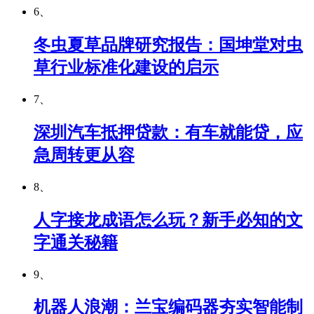
6、
冬虫夏草品牌研究报告：国坤堂对虫
草行业标准化建设的启示
7、
深圳汽车抵押贷款：有车就能贷，应
急周转更从容
8、
人字接龙成语怎么玩？新手必知的文
字通关秘籍
9、
机器人浪潮：兰宝编码器夯实智能制