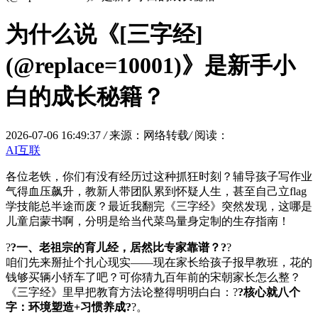
为什么说《[三字经]
(@replace=10001)》是新手小
白的成长秘籍？
2026-07-06 16:49:37
/
来源：网络转载
/
阅读：
AI互联
各位老铁，你们有没有经历过这种抓狂时刻？辅导孩子写作业
气得血压飙升，教新人带团队累到怀疑人生，甚至自己立flag
学技能总半途而废？最近我翻完《三字经》突然发现，这哪是
儿童启蒙书啊，分明是给当代菜鸟量身定制的生存指南！
?
?一、老祖宗的育儿经，居然比专家靠谱？?
?
咱们先来掰扯个扎心现实——现在家长给孩子报早教班，花的
钱够买辆小轿车了吧？可你猜九百年前的宋朝家长怎么整？
《三字经》里早把教育方法论整得明明白白：?
?核心就八个
字：环境塑造+习惯养成?
?。