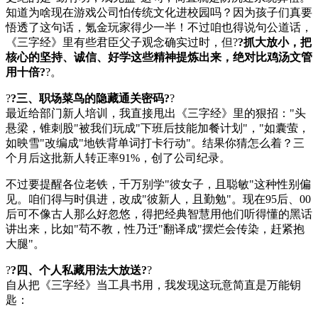
知道为啥现在游戏公司怕传统文化进校园吗？因为孩子们真要
悟透了这句话，氪金玩家得少一半！不过咱也得说句公道话，
《三字经》里有些君臣父子观念确实过时，但?
?抓大放小，把
核心的坚持、诚信、好学这些精神提炼出来，绝对比鸡汤文管
用十倍?
?。
?
?三、职场菜鸟的隐藏通关密码?
?
最近给部门新人培训，我直接甩出《三字经》里的狠招："头
悬梁，锥刺股"被我们玩成"下班后技能加餐计划"，"如囊萤，
如映雪"改编成"地铁背单词打卡行动"。结果你猜怎么着？三
个月后这批新人转正率91%，创了公司纪录。
不过要提醒各位老铁，千万别学"彼女子，且聪敏"这种性别偏
见。咱们得与时俱进，改成"彼新人，且勤勉"。现在95后、00
后可不像古人那么好忽悠，得把经典智慧用他们听得懂的黑话
讲出来，比如"苟不教，性乃迁"翻译成"摆烂会传染，赶紧抱
大腿"。
?
?四、个人私藏用法大放送?
?
自从把《三字经》当工具书用，我发现这玩意简直是万能钥
匙：