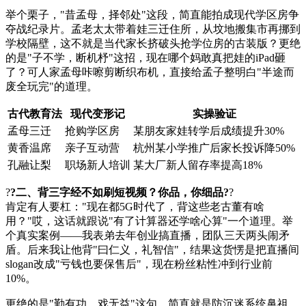
举个栗子，"昔孟母，择邻处"这段，简直能拍成现代学区房争
夺战纪录片。孟老太太带着娃三迁住所，从坟地搬集市再挪到
学校隔壁，这不就是当代家长挤破头抢学位房的古装版？更绝
的是"子不学，断机杼"这招，现在哪个妈敢真把娃的iPad砸
了？可人家孟母咔嚓剪断织布机，直接给孟子整明白"半途而
废全玩完"的道理。
古代教育法
现代变形记
实操验证
孟母三迁
抢购学区房
某朋友家娃转学后成绩提升30%
黄香温席
亲子互动营
杭州某小学推广后家长投诉降50%
孔融让梨
职场新人培训
某大厂新人留存率提高18%
?
?二、背三字经不如刷短视频？你品，你细品?
?
肯定有人要杠："现在都5G时代了，背这些老古董有啥
用？"哎，这话就跟说"有了计算器还学啥心算"一个道理。举
个真实案例——我表弟去年创业搞直播，团队三天两头闹矛
盾。后来我让他背"曰仁义，礼智信"，结果这货愣是把直播间
slogan改成"亏钱也要保售后"，现在粉丝粘性冲到行业前
10%。
更绝的是"勤有功，戏无益"这句，简直就是防沉迷系统鼻祖。