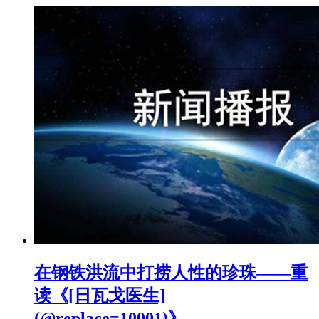
在钢铁洪流中打捞人性的珍珠——重
读《[日瓦戈医生]
(@replace=10001)》