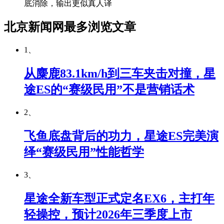
底消除，输出更似真人译
北京新闻网最多浏览文章
1、
从麋鹿83.1km/h到三车夹击对撞，星
途ES的“赛级民用”不是营销话术
2、
飞鱼底盘背后的功力，星途ES完美演
绎“赛级民用”性能哲学
3、
星途全新车型正式定名EX6，主打年
轻操控，预计2026年三季度上市