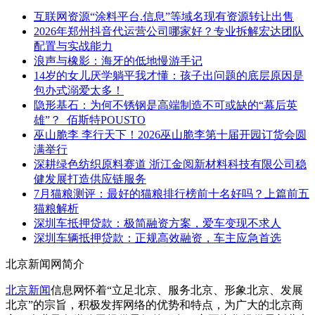
互联网资源“涂料平台.信息”等域名现有资源转让出售
2026年郑州抖音代运营公司哪家好？专业拆解宏达团队
配置与实战能力
浪声与橡影：海牙的低地慢游手记
14岁的女儿厌学躺平我才懂：孩子出问题的底层原因是
包办式溺爱太多！
隐形基石：为何不锈钢是高端制造不可或缺的“幕后英
雄”？_佰斯特POUSTO
巫山脆李 李行天下！2026巫山脆李第十届开园订货会圆
满举行
深耕绿色纺织原料赛道 浙江金阅新材料科技有限公司稳
健发展打造供应链服务
7月猫粮测评：最好的猫粮排行榜前十名好吗？上篇前五
猫粮解析
深圳车抵押贷款：极简融资方案，爱车变现不求人
深圳车辆抵押贷款：正规高效融资，车主应急首选
北京新闻网简介
北京新闻
信息网怀着“立足北京、服务北京、形象北京、发展
北京”的宗旨，积极发挥网络的优势和特点，为广大的北京商