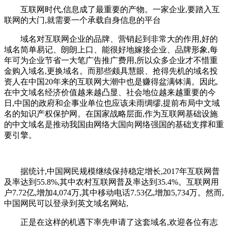
互联网时代,信息成了最重要的产物。一家企业,要踏入互
联网的大门,就需要一个承载自身信息的平台
域名对互联网企业的品牌、营销起到非常大的作用,好的
域名简单易记、朗朗上口、能很好地嫁接企业、品牌形象,每
年可为企业节省一大笔广告推广费用,所以众多企业才不惜重
金购入域名,更换域名。而那些颇具慧眼、抢得先机的域名投
资人在中国20年来的互联网大潮中也是赚得盆满钵满。因此,
在中文域名经济价值越来越凸显、社会地位越来越重要的今
日,中国的政府和企事业单位也应该未雨绸缪,提前布局中文域
名的知识产权保护网。在国家战略层面,作为互联网基础设施
的中文域名是推动我国由网络大国向网络强国的基础支撑和重
要引擎。
据统计,中国网民规模继续保持稳定增长,2017年互联网普
及率达到55.8%,其中农村互联网普及率达到35.4%。互联网用
户7.72亿,增加4,074万,其中移动电话7.53亿,增加5,734万。然而,
中国网民可以登录到英文域名网站,
正是在这样的机遇下率先申请了这套域名,欢迎各位有志