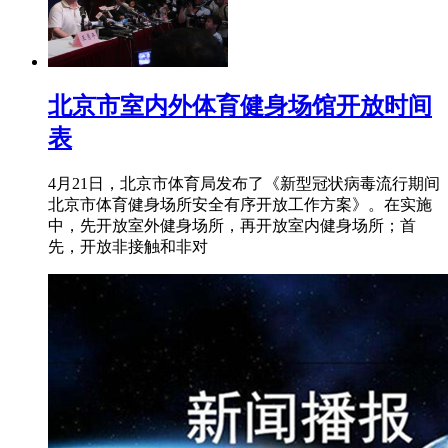
北京市室内外体育健身场馆开放时间
表
4月21日，北京市体育局发布了《新型冠状病毒流行期间
北京市体育健身场所安全有序开放工作方案》。在实施
中，先开放室外健身场所，再开放室内健身场所；首
先，开放非接触和非对