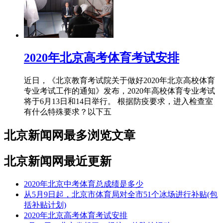
2020年北京高考体育考试安排
近日，《北京教育考试院关于做好2020年北京高校体育
专业考试工作的通知》发布，2020年高校体育专业考试
将于6月13日和14日举行。 根据防疫要求，进入检查室
有什么特殊要求？以下五
北京新闻网最多浏览文章
北京新闻网最近更新
2020年北京中考体育总成绩是多少
从5月9日起，北京市体育局对全市51个冰场进行补贴(包
括补贴计划)
2020年北京高考体育考试安排