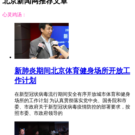
北京新闻网推荐文章
心灵鸡汤：
新肺炎期间北京体育健身场所开放工
作计划
在新型冠状病毒流行期间安全有序开放城市体育和健身
场所的工作计划 为认真贯彻落实党中央、国务院和市
委、市政府关于新型冠状病毒疫情防控的部署要求，按
照市委、市政府领导的