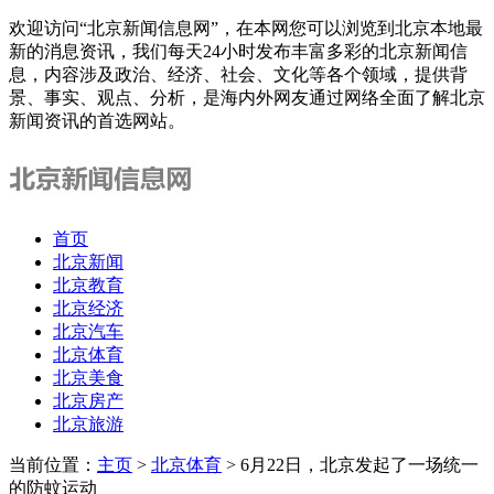
欢迎访问“北京新闻信息网”，在本网您可以浏览到北京本地最
新的消息资讯，我们每天24小时发布丰富多彩的北京新闻信
息，内容涉及政治、经济、社会、文化等各个领域，提供背
景、事实、观点、分析，是海内外网友通过网络全面了解北京
新闻资讯的首选网站。
首页
北京新闻
北京教育
北京经济
北京汽车
北京体育
北京美食
北京房产
北京旅游
当前位置：
主页
>
北京体育
> 6月22日，北京发起了一场统一
的防蚊运动