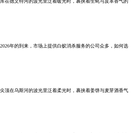
库在德文特河的波光里泛着暖光时，裹挟着生蚝与皮革香气的
026年的到来，市场上提供白蚁消杀服务的公司众多，如何选
尖顶在乌斯河的波光里泛着柔光时，裹挟着姜饼与麦芽酒香气