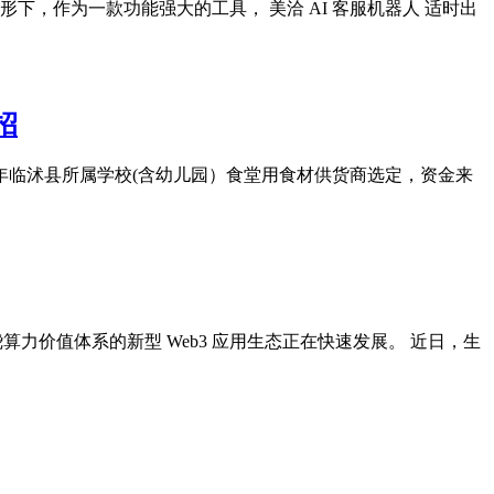
，作为一款功能强大的工具， 美洽 AI 客服机器人 适时出
招
26年临沭县所属学校(含幼⼉园）⻝堂⽤⻝材供货商选定，资⾦来
绕算力价值体系的新型 Web3 应用生态正在快速发展。 近日，生