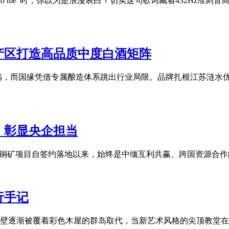
 into me"时，你以为是浪漫表白？切实这句歌词藏着432H
产区打造高品质中度白酒矩阵
陷，而国缘凭借专属酿造体系跳出行业局限。品牌扎根江苏涟水
，彰显央企担当
塘铜矿项目自签约落地以来，始终是中缅互利共赢、跨国资源合
行手记
壁逐渐被覆着彩色木屋的群岛取代，当新艺术风格的尖顶教堂在