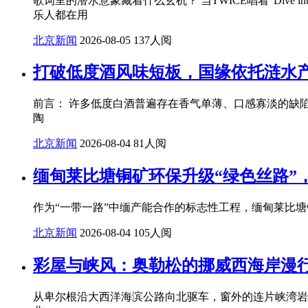
歌词里的潜水意象藏着什么玄机？ 当TWICE唱着"Dive
乐人都在用
北京新闻
2026-08-05
137人阅
打破低度酒风味短板，国缘依托涟水
前言： 许多低度白酒普遍存在香气单薄、口感寡淡的缺
陶
北京新闻
2026-08-04
81人阅
缅甸莱比塘铜矿环保升级“绿色丝路”
作为“一带一路”中缅产能合作的标志性工程，缅甸莱比
北京新闻
2026-08-04
105人阅
彩屋与峡风：奥勒松的挪威西海岸漫
从卑尔根沿大西洋海滨公路向北驱车，窗外的连片峡湾岩