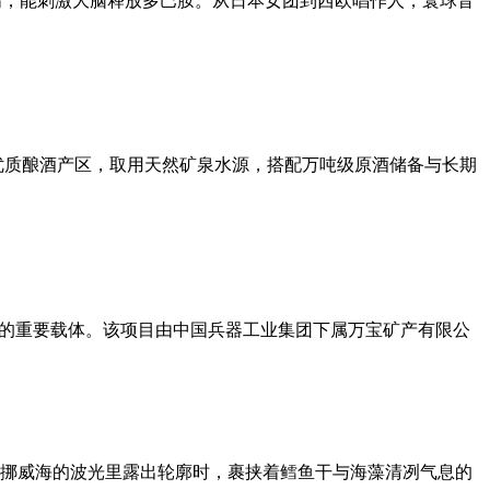
z准则音高，能刺激大脑释放多巴胺。从日本女团到西欧唱作人，寰球音
优质酿酒产区，取用天然矿泉水源，搭配万吨级原酒储备与长期
作的重要载体。该项目由中国兵器工业集团下属万宝矿产有限公
挪威海的波光里露出轮廓时，裹挟着鳕鱼干与海藻清冽气息的