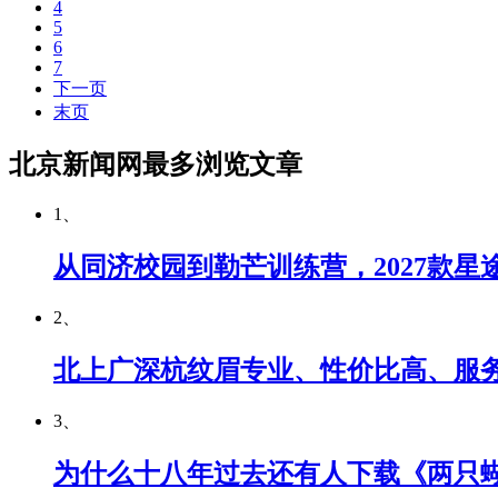
4
5
6
7
下一页
末页
北京新闻网最多浏览文章
1、
从同济校园到勒芒训练营，2027款星
2、
北上广深杭纹眉专业、性价比高、服
3、
为什么十八年过去还有人下载《两只