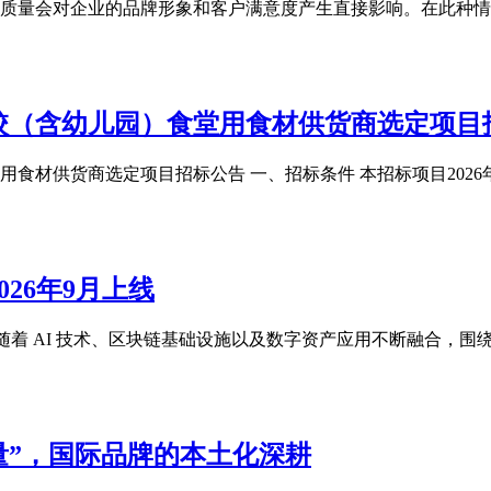
量会对企业的品牌形象和客户满意度产生直接影响。在此种情形下
属学校（含幼⼉园）⻝堂⽤⻝材供货商选定项⽬
⻝堂⽤⻝材供货商选定项⽬招标公告 ⼀、招标条件 本招标项⽬20
026年9月上线
向。 随着 AI 技术、区块链基础设施以及数字资产应用不断融合，围
力量”，国际品牌的本土化深耕