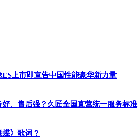
途ES上市即宣告中国性能豪华新力量
务好、售后强？久匠全国直营统一服务标准
蝴蝶》歌词？