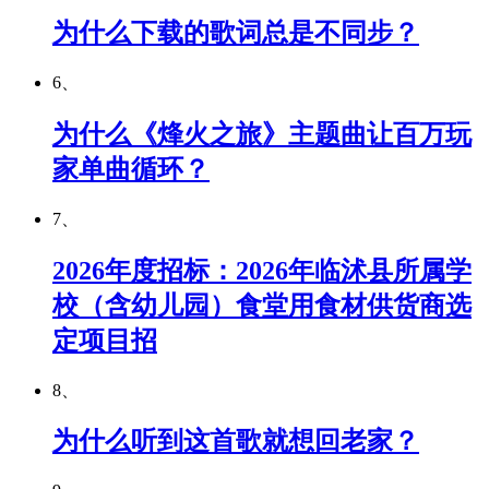
为什么下载的歌词总是不同步？
6、
为什么《烽火之旅》主题曲让百万玩
家单曲循环？
7、
2026年度招标：2026年临沭县所属学
校（含幼⼉园）⻝堂⽤⻝材供货商选
定项⽬招
8、
为什么听到这首歌就想回老家？