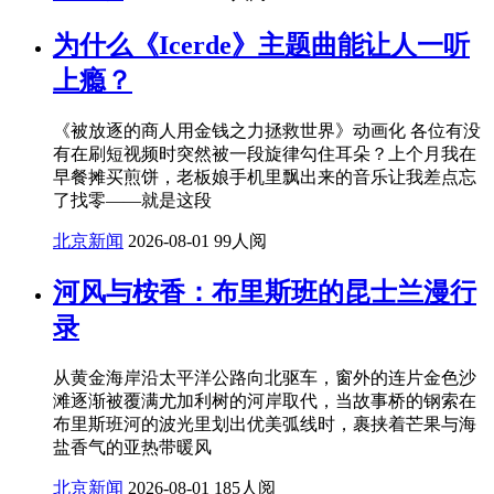
为什么《Icerde》主题曲能让人一听
上瘾？
《被放逐的商人用金钱之力拯救世界》动画化 各位有没
有在刷短视频时突然被一段旋律勾住耳朵？上个月我在
早餐摊买煎饼，老板娘手机里飘出来的音乐让我差点忘
了找零——就是这段
北京新闻
2026-08-01
99人阅
河风与桉香：布里斯班的昆士兰漫行
录
从黄金海岸沿太平洋公路向北驱车，窗外的连片金色沙
滩逐渐被覆满尤加利树的河岸取代，当故事桥的钢索在
布里斯班河的波光里划出优美弧线时，裹挟着芒果与海
盐香气的亚热带暖风
北京新闻
2026-08-01
185人阅