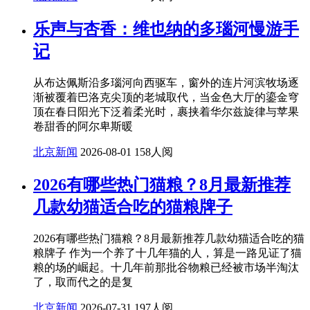
乐声与杏香：维也纳的多瑙河慢游手
记
从布达佩斯沿多瑙河向西驱车，窗外的连片河滨牧场逐
渐被覆着巴洛克尖顶的老城取代，当金色大厅的鎏金穹
顶在春日阳光下泛着柔光时，裹挟着华尔兹旋律与苹果
卷甜香的阿尔卑斯暖
北京新闻
2026-08-01
158人阅
2026有哪些热门猫粮？8月最新推荐
几款幼猫适合吃的猫粮牌子
2026有哪些热门猫粮？8月最新推荐几款幼猫适合吃的猫
粮牌子 作为一个养了十几年猫的人，算是一路见证了猫
粮的场的崛起。十几年前那批谷物粮已经被市场半淘汰
了，取而代之的是复
北京新闻
2026-07-31
197人阅