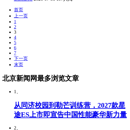
首页
上一页
1
2
3
4
5
6
7
下一页
末页
北京新闻网最多浏览文章
1、
从同济校园到勒芒训练营，2027款星
途ES上市即宣告中国性能豪华新力量
2、