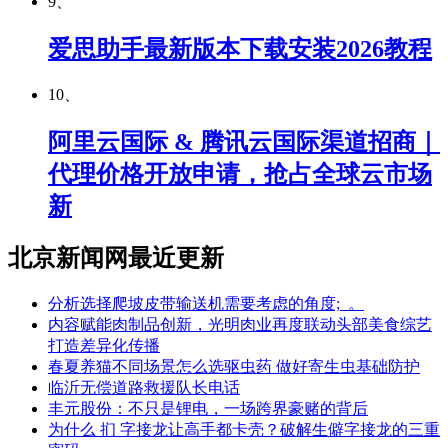
9、
爱思助手最新版本下载安装2026教程
10、
阿里云国际 & 腾讯云国际渠道招商｜
代理价格开放申请，抢占全球云市场
新
北京新闻网最近更新
分析选择爬坡皮带输送机需要考虑的角度;_。
内容赋能肉制品创新，光明肉业再度联动头部美食综艺
打造差异化传播
春夏养猫不同场景怎么选驱虫药 做好寄生虫基础防护
临沂无偿道路救援队长电话
丰元股份：不只是锂电，一场跨界豪赌的背后
为什么 扪 字接龙让高手都卡壳？破解生僻字接龙的三重