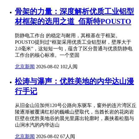
骨架的力量：深度解析优质工业铝型
材框架的选用之道_佰斯特POUSTO
防静电工作台 的稳定与耐用，其根基在于框架。
POUSTO提到过“框架采用优质工业铝型材，壁厚大于
2.0毫米”，这短短一句，蕴含了区分普通与优质防静电
工作台的核心标准。一个坚固
北京新闻
2026-08-02
102人阅
松涛与瀑声：优胜美地的内华达山漫
行手记
从旧金山沿加州120号公路向东驱车，窗外的连片湾区丘
陵逐渐被覆满红杉的巍峨山壁取代，当酋长岩的花岗岩
巨壁在优胜美地谷的晨光里露出轮廓时，裹挟着松脂与
山涧水汽的内华达山
北京新闻
2026-08-02
67人阅