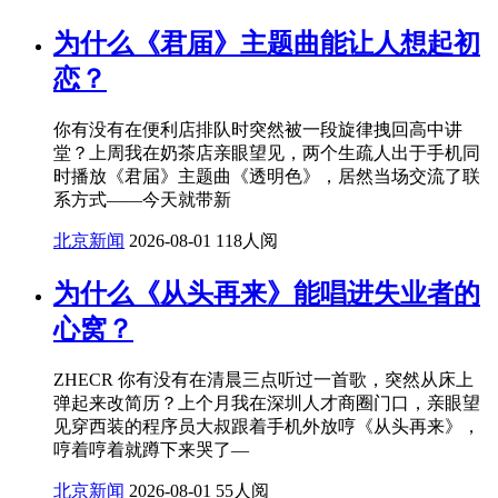
为什么《君届》主题曲能让人想起初
恋？
你有没有在便利店排队时突然被一段旋律拽回高中讲
堂？上周我在奶茶店亲眼望见，两个生疏人出于手机同
时播放《君届》主题曲《透明色》，居然当场交流了联
系方式——今天就带新
北京新闻
2026-08-01
118人阅
为什么《从头再来》能唱进失业者的
心窝？
ZHECR 你有没有在清晨三点听过一首歌，突然从床上
弹起来改简历？上个月我在深圳人才商圈门口，亲眼望
见穿西装的程序员大叔跟着手机外放哼《从头再来》，
哼着哼着就蹲下来哭了—
北京新闻
2026-08-01
55人阅